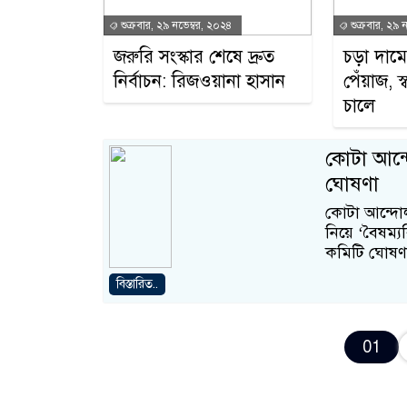
শুক্রবার, ২৯ নভেম্বর, ২০২৪
শুক্রবার, ২৯ 
জরুরি সংস্কার শেষে দ্রুত
চড়া দা
নির্বাচন: রিজওয়ানা হাসান
পেঁয়াজ, 
চালে
কোটা আন্দ
ঘোষণা
কোটা আন্দোলন 
নিয়ে ‘বৈষম্য
কমিটি ঘোষণ
বিস্তারিত..
01