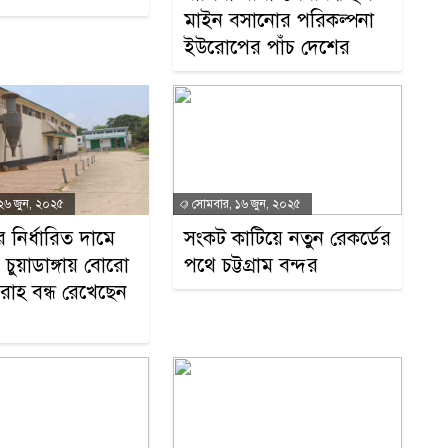
পর
মাইন বসানোর পরিকল্পনা
ইউরোপের পাঁচ দেশের
গ
 ২৬ জুন, ২০২৫
সোমবার, ১৬ জুন, ২০২৫
 নির্ধারিত দামে
সংকট কাটিয়ে নতুন রেকর্ডের
ুয়াডাঙ্গায় বোরো
পথে চট্টগ্রাম বন্দর
াহ বন্ধ রেখেছেন
ন