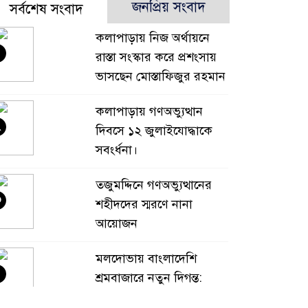
জনপ্রিয় সংবাদ
সর্বশেষ সংবাদ
কলাপাড়ায় নিজ অর্থায়নে
রাস্তা সংস্কার করে প্রশংসায়
ভাসছেন মোস্তাফিজুর রহমান
কলাপাড়ায় গণঅভ্যুত্থান
২
দিবসে ১২ জুলাইযোদ্ধাকে
সবংর্ধনা।
তজুমদ্দিনে গণঅভ্যুত্থানের
৩
শহীদদের স্মরণে নানা
আয়োজন
মলদোভায় বাংলাদেশি
৪
শ্রমবাজারে নতুন দিগন্ত:
রাষ্ট্রদূতের সরেজমিন