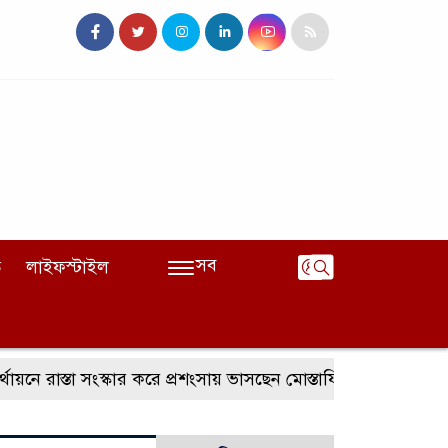
সব
ি
লাইফস্টাইল
ে রাস্তা সংস্কার করে প্রশংসায় ভাসছেন মোস্তাফিজুর রহমান
কলা