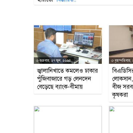
শুক্রবার, ২৭ জুন, ২০২৫
বৃহস্পতিবার,
জ্বালানিখাতে কমলেও ঢাকার
বিএডিসির
পুঁজিবাজারে গড় লেনদেন
লোকসান, চ
বেড়েছে ব্যাংক-বীমায়
বীজ সরবর
কৃষকরা