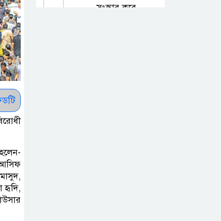
সংস্কার করে
প্রশংসায় ভাসছেন মোস্তাফিজুর রহমান
কলাপাড়ায়
গণঅভ্যুত্থান দিবসে
১২ জুলাইযোদ্ধাকে
সবংর্ধনা।
ডটি
তজুমদ্দিনে
যবিরোধী
গণঅভ্যুত্থানের
শহীদদের স্মরণে
 হলেন-
নানা আয়োজন
, আসিফ
মাসুদ,
মলদোভায়
 হৃদি,
বাংলাদেশি
কাউসার
শ্রমবাজারে নতুন