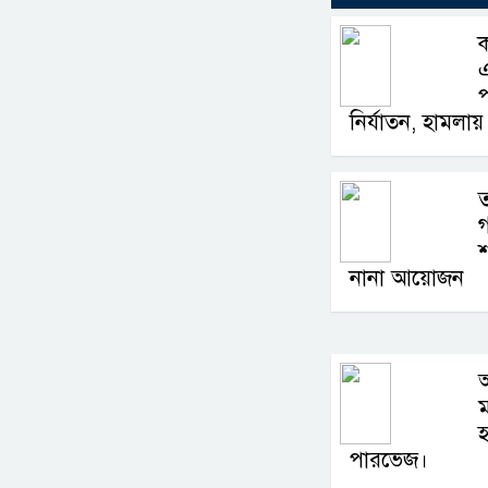
প
নির্যাতন, হামলায় 
ত
গ
শ
নানা আয়োজন
অ
হ
পারভেজ।