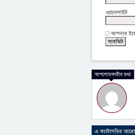
ওয়েবসাইট
আপনার ইমেই
আপলোডকারীর তথ্য
এ ক্যাটাগরির আর