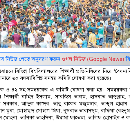
েষ নিউজ পেতে অনুসরণ করুন
গুগল নিউজ (Google News)
ফি
য়নে বিভিন্ন বিশ্ববিদ্যালয়ের শিক্ষার্থী প্রতিনিধিদের নিয়ে ‘বৈষম্
যানারে ৬৫ সদস্যবিশিষ্ট সমন্বয় কমিটি ঘোষণা করা হয়েছে।
়ক ও ৪২ সহ-সমন্বয়কের এ কমিটি ঘোষণা করা হয়। সমন্বয়করা
য়ের শিক্ষার্থী নাহিদ ইসলাম, সারজিস আলম, হাসনাত আব্দুল্লাহ
 সরকার, আব্দুল কাদের, আবু বাকের মজুমদার, আব্দুল হান্নান 
মৃধা, মোহাম্মদ সোহাগ মিয়া, নুসরাত তাবাসসুম, রাফিয়া রেহনুমা
িন মোহনা, আনিকা তাহসিনা, উমামা ফাতেমা, আলিফ হোসাইন ও 