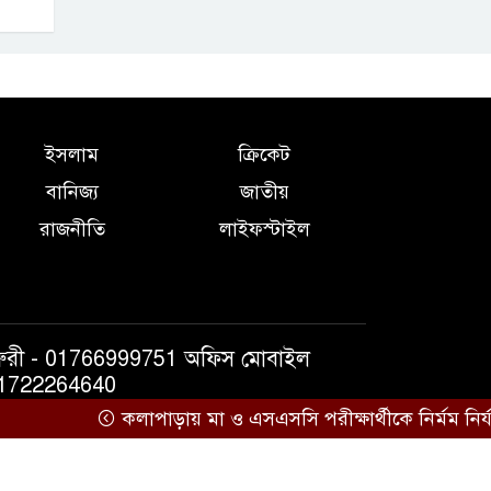
ইসলাম
ক্রিকেট
বানিজ্য
জাতীয়
রাজনীতি
লাইফস্টাইল
ুরী - 01766999751 অফিস মোবাইল
1722264640
কলাপাড়ায় মা ও এসএসসি পরীক্ষার্থীকে নির্মম নির্যাতন, হ
কারিগরি সহযোগিতায়ঃ
আইটিপল্লী