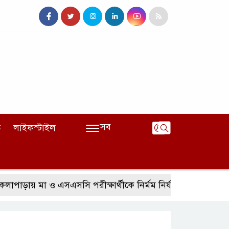
সব
ি
লাইফস্টাইল
য় মা ও এসএসসি পরীক্ষার্থীকে নির্মম নির্যাতন, হামলায় আঙ্গুল ভেঙ