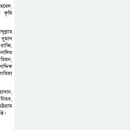
দিগন্ত: রাষ্ট্রদূতের সরেজমিন পরিদর্শনে
আহমেদ,
উজ্জ্বল সম্ভাবনার বার্তা
া কৃষি
।
জীবাশ্ম
ুল্লাহ
জ্বালানিভিত্তিক মেগা
 নুমান
প্রকল্প নির্মানে
াব্বি,
জীবনযাত্রায় নেতিবাচক প্রভাবের
 নাদিম
রিয়ন,
গনগবেষনার ফলাফল প্রকাশ
াদ্দিক
ামিয়া
অভাবের দিন
পেরিয়ে মানুষের
াসান,
পাশে কলম হাতে
 নিরব,
হাসান পারভেজ।
টগ্রাম
পি।
বিএনপির
সভাপতির বিরুদ্ধে