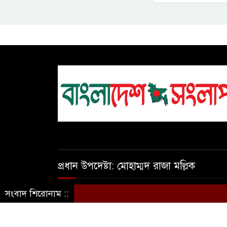
প্রধান উপদেষ্টা: মোহাম্মদ রাজা মল্লিক
সংবাদ শিরোনাম ::
বাড়ি:২৩ রোড:৫ ব্লক এ সেকশন-২ মিরপুর-২, ঢা