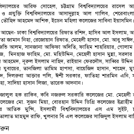
ববিদ্যালয়ের আরিফ সোহেল, চট্টগ্রাম বিশ্ববিদ্যালয়ের রাসেল 
ও প্রযুক্তি বিশ্ববিদ্যালয়ের আসাদুল্লাহ আল গালিব, শেরেবাংল
 মো. তৌহিদ আহমেদ আশিক, ইডেন মহিলা কলেজের সাবিনা ইয়াসমিন
 আছেন- ঢাকা বিশ্ববিদ্যালয়ের রিফাত রশিদ, হাসিব আল ইসলাম, আব্দ
িতা জামান নিহা, রেজোয়ান রিফাত, মেহেদী হাসান, মো. আবু সাঈদ,
জভি আলম, সানজানা আফিফা অদিতি, ফাহিম শাহরিয়ার, গোলাম র
, মিনহাজ ফাহিম, মো. মহিউদ্দিন, মেহেদী হাসান মুন্না, সরদার
ন আহমেদ, নূরুল ইসলাম নাহিদ, রাইয়ান ফেরদৌস, সাব্বির উদ্দিন 
 যুবায়ের, তানজিলা তামিম হাপসা, বায়েজিদ হাসান, শাহেদ, মুস
দ, দিলরুবা আক্তার পলি, ঈশী সরকার, ফাতিহা শারমিন এনি, স
িহা, সাদিয়া হাসান লিজা, তারেক আদনান।
ালুল হক রাকিব, কবি নজরুল সরকারি কলেজের মো. মেহেদী হ
েজের মো. সুজন মিয়া, বোরহান উদ্দিন ডিগ্রি কলেজের ইব্রাহীম
সিটির আতিক মুন্সি, ইসলামী বিশ্ববিদ্যালয়ের এস এম সুইট, চট্
ান তালাত মাহমুদ রাফি, খুলনার বি এল কলেজের সাজিদুল ইসলাম বাপ্
করুন