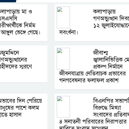
কলাপাড়ায় মা ও
কলাপাড়ায়
এসএসসি
গণঅভ্যুত্থান দিব
রীক্ষার্থীকে নির্মম
১২ জুলাইযোদ্ধা
আঙ্গুল ভেঙ্গে গেছে।
সবংর্ধনা।
জুমদ্দিনে
জীবাশ্ম
ণঅভ্যুত্থানের
জ্বালানিভিত্তিক ম
হীদদের স্মরণে
প্রকল্প নির্মানে
জীবনযাত্রায় নেতিবাচক প্রভাবের
গনগবেষনার ফলাফল প্রকাশ
ভাবের দিন পেরিয়ে
বিএনপির সভাপ
মানুষের পাশে কলম
বিরুদ্ধে মিথ্যা
াতে হাসান
সংবাদের প্রতিব
৪ সনাতনী পরিবারের নিরাপত্তার
দাবিতে সংবাদ সম্মেলন