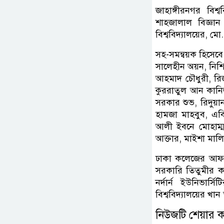
জাহাঙ্গীরনগর বিশ্
শাহজালাল বিজ্ঞান 
বিশ্ববিদ্যালয়ের,
সহ-সমন্বয়ক হিসেবে
সালেহীন অয়ন, নিশ
আহমাদ চৌধুরী, রি
কুররাতুল আন কানিজ
সরকার শুভ, রিদুয়া
হামজা মাহবুব, এবি
আলী ইবনে মোহাম্ম
আক্তার, মাইশা মাল
ঢাকা কলেজের আফজ
সরকারি তিতুমীর কল
নর্দার্ন ইউনিভার্
বিশ্ববিদ্যালয়ের খ
নিউজটি শেয়ার 