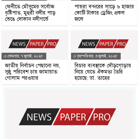
ফেনীতে মৌসুমের সর্বোচ্চ
পায়রা বন্দরের সাড়ে ৬ হাজার
বৃষ্টিপাত, মুহুরী নদীর পাড়
কোটি টাকার ড্রেজিং প্রকল
ভেঙে দোকান নদীগর্ভে
জলে
সোমবার, ৭ জুলাই, ২০২৫
বৃহস্পতিবার, ৩ জুলাই, ২০২৫
জাতীয় নির্বাচন পেছানো নয়,
বিচার ব্যবস্থাকে দৌড়গোড়ায়
সুষ্ঠু পরিবেশ চায় জামায়াত:
নিয়ে যেতে ঐকমত্য তৈরি
গোলাম পরওয়ার
হয়েছে: ডা. তাহের