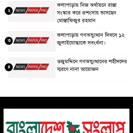
কলাপাড়ায় নিজ অর্থায়নে রাস্তা
২
সংস্কার করে প্রশংসায় ভাসছেন
মোস্তাফিজুর রহমান
কলাপাড়ায় গণঅভ্যুত্থান দিবসে ১২
৩
জুলাইযোদ্ধাকে সবংর্ধনা।
তজুমদ্দিনে গণঅভ্যুত্থানের শহীদদের
৪
স্মরণে নানা আয়োজন
মলদোভায় বাংলাদেশি শ্রমবাজারে
৫
নতুন দিগন্ত: রাষ্ট্রদূতের সরেজমিন
পরিদর্শনে উজ্জ্বল সম্ভাবনার বার্তা
জীবাশ্ম জ্বালানিভিত্তিক মেগা প্রকল্প
৬
নির্মানে জীবনযাত্রায় নেতিবাচক