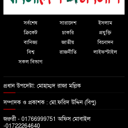
প্রভাবের গনগবেষনার ফলাফল
প্রকাশ
অভাবের দিন পেরিয়ে মানুষের পাশে
সর্বশেষ
সারাদেশ
ইসলাম
৭
কলম হাতে হাসান পারভেজ।
ক্রিকেট
চাকরি
প্রযুক্তি
বানিজ্য
জাতীয়
বিনোদন
বিএনপির সভাপতির বিরুদ্ধে মিথ্যা
বিশ্ব
রাজনীতি
লাইফস্টাইল
৮
সংবাদের প্রতিবাদ ও ৪ সনাতনী
সকল বিভাগ
পরিবারের নিরাপত্তার দাবিতে
সংবাদ সম্মেলন
নির্বাচনকালে ভোটারদের দেয়া
প্রধান উপদেষ্টা: মোহাম্মদ রাজা মল্লিক
৯
প্রতিশ্রুতি পূরণ করলেন এমপি
এবিএম মোশাররফ।
সম্পাদক ও প্রকাশক : মো.ফরিদ উদ্দিন (বিপু)
কলাপাড়ায় কৃষি জমির চাষাবাদ বন্ধ
১০
জরুরী - 01766999751 অফিস মোবাইল
করে দিয়ে ৭ লাখ টাকা চাঁদা দাবীর
-01722264640
অভিযোগ