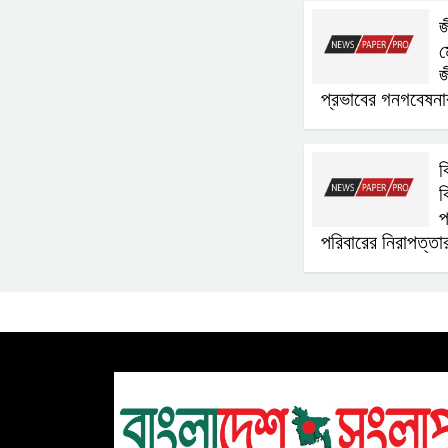
জ
ম
জ
প্রভাবের গনগবেষন
ব
ব
প
পরিবারের নিরাপত্তা