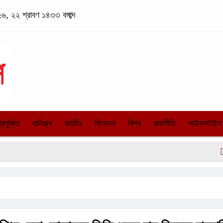
৬, ২২ শ্রাবণ ১৪৩৩ বঙ্গাব্দ
্রযুক্তি
বানিজ্য
জাতীয়
বিনোদন
বিশ্ব
রাজনীতি
লাইফস্টাইল
কলাপা