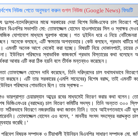
র্বশেষ নিউজ পেতে অনুসরণ করুন
গুগল নিউজ (Google News)
ফিডটি
 দুঃস্থ-হতদরিদ্রদের মাঝে সরকারের দেয়া বিশেষ ভিজিএফের চাল বিতরণে পটুয
উনিয়ন বিএনপির সভাপতি মো: তোফাজ্জেল হোসেন হাওলাদারের সিল ও স্বাক্ষর দেওয়
মাজিক যোগাযোগ মাধ্যমে ঘুরপাক খাচ্ছে। গত দুইদিন ধরে এ নিয়ে নেটিজেনরা 
িচ্ছেন। অনেকে বলছেন, এটি ক্ষমতার অপব্যবহার। কেউ বলছেন, প্রভাব খাটিয়ে দর
ে। এমনটি অনেক আগে থেকেই করা হচ্ছে। বিষয়টি নিয়ে দোকানপাটে, চায়ের 
া। ইউনিয়ন পরিষদের স্বাভাবিক কাজকর্মে প্রভাব বিস্তারের কথা বলেছেন
থকরা আবার এটি করা ঠিক হয়নি বলে তীর্যক মন্তব্যও করেছেন।
েতা তোফাজ্জেল হোসেন দাবি করেছেন, তিনি দরিদ্রদের চাল যথাযথভাবে বিতরণ
়তা করছেন। এটি তার সরকারের (এমপি সাহেবের) বিশেষ বরাদ্দ, তাই এমনটি 
ইউনিয়ন পরিষদের গোডাউনে ছিল। তার স্বাক্ষর –
পও ভারপ্রাপ্ত চেয়ারম্যান আব্দুর রবের মাধ্যমেই বিতরণ করার কথা বলেন। তো
িশেষ ভিজিএফএর (বরাদ্দের) চাল বিতরণ কমিটির সদস্য। তিনি অন্তত ৩০০ স্লিপ
লত সঠিকভাবে বিতরণে নজরদারির কথা জানান তিনি। তবে আইনগতভাবে এটি ভুল
পারেননি। তোফাজ্জেল হোসেন এও বলেন, ‘ মাননীয় সংসদ সদস্যের বরাদ্দকৃত চা
ব্যবহার করেছি।’
রিবেশ বিষয়ক সম্পাদক ও টিয়াখালী ইউনিয়ন বিএনপির সাধারণ সম্পাদক মো. জসি