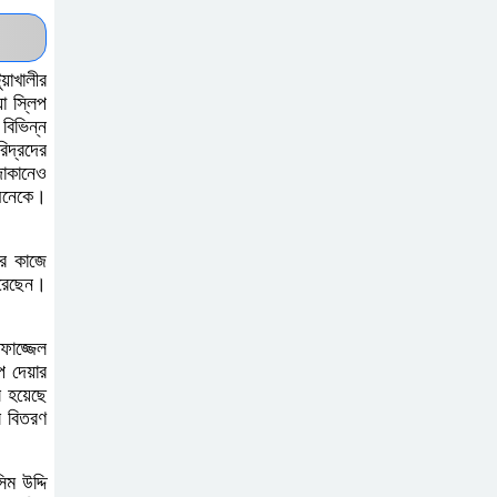
জীবাশ্ম জ্বালানিভিত্তিক
মেগা প্রকল্প নির্মানে
জীবনযাত্রায় নেতিবাচক
়াখালীর
প্রভাবের গনগবেষনার ফলাফল প্রকাশ
া স্লিপ
বিভিন্ন
িদ্রদের
অভাবের দিন পেরিয়ে
দোকানেও
মানুষের পাশে কলম হাতে
 অনেকে।
হাসান পারভেজ।
ের কাজে
বিএনপির সভাপতির
করেছেন।
বিরুদ্ধে মিথ্যা সংবাদের
প্রতিবাদ ও ৪ সনাতনী
ফাজ্জেল
 দেয়ার
পরিবারের নিরাপত্তার দাবিতে সংবাদ সম্মেলন
 হয়েছে
ল বিতরণ
নির্বাচনকালে ভোটারদের
দেয়া প্রতিশ্রুতি পূরণ
ম উদ্দি