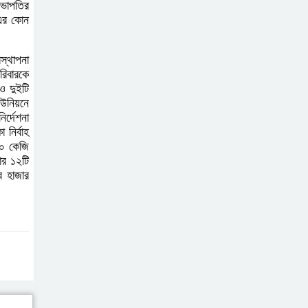
করলেন এমপি এবিএম
সভাপতির
 এর কোন
মোশাররফ।
কলাপাড়ায় কৃষি জমির
স্থাপনা
রিবারকে
চাষাবাদ বন্ধ করে দিয়ে
ও দুইটি
৭ লাখ টাকা চাঁদা দাবীর
উনিয়নে
অভিযোগ
র্দেশনা
 নির্বাহ
১০ কেজি
কুযাকাটায় শিক্ষার্থীর সঙ্গে
ার ১২টি
অফিস সহকারী অশ্লীল
র হাজার
ভিডিও ভাইরাল, সাময়িক
বরখাস্ত
কলাপাড়ায় জুলাই
গণঅভ্যুত্থান দিবস
পালন উপলক্ষে
প্রস্তুুতিমূলক সভা অনুষ্ঠিত।