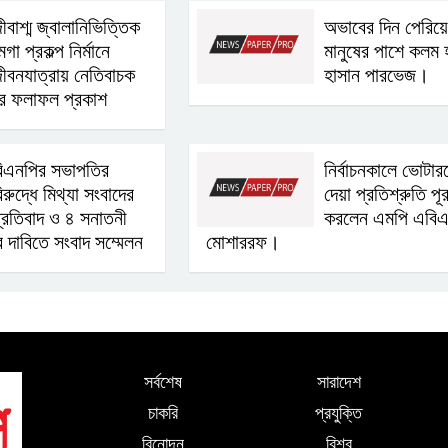
ীবাশ্ম জ্বালানিভিত্তিক
অভাবের দিন পেরিয়ে
েগা প্রকল্প নির্মানে
মানুষের পাশে কলম 
ীবনযাত্রায় নেতিবাচক
হাসান পারভেজ।
ার ফলাফল প্রকাশ
িএনপির সভাপতির
নির্বাচনকালে ভোটার
িরুদ্ধে মিথ্যা সংবাদের
দেয়া প্রতিশ্রুতি পূ
্রতিবাদ ও ৪ সনাতনী
করলেন এমপি এবি
র দাবিতে সংবাদ সম্মেলন
মোশাররফ।
সর্বশেষ
সারাদেশ
চাকরি
প্রযুক্তি
বিনোদন
বিশ্ব