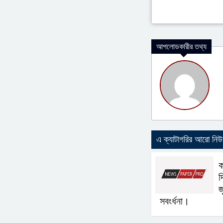
আপলোডকারীর তথ্য
এ ক্যাটাগরির আরো নি
ক
দ
জ
সবংর্ধনা।