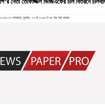
নপি’র নেতা তোফাজ্জল ভিজিএফের চাল বিতরনে চালবা
২:৪২:৩৭ অপরাহ্ন, বুধবার, ২৭ মে ২০২৬
৯৪ বার পড়া হয়েছে