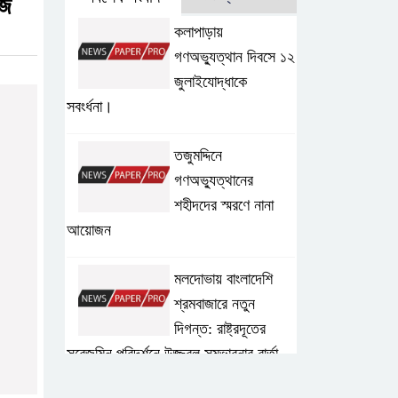
জি
কলাপাড়ায়
গণঅভ্যুত্থান দিবসে ১২
জুলাইযোদ্ধাকে
সবংর্ধনা।
তজুমদ্দিনে
গণঅভ্যুত্থানের
শহীদদের স্মরণে নানা
আয়োজন
মলদোভায় বাংলাদেশি
শ্রমবাজারে নতুন
দিগন্ত: রাষ্ট্রদূতের
সরেজমিন পরিদর্শনে উজ্জ্বল সম্ভাবনার বার্তা