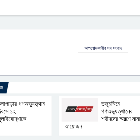
আপলোডকারীর সব সংবাদ
উজ
লাপাড়ায় গণঅভ্যুত্থান
তজুমদ্দিনে
িবসে ১২
গণঅভ্যুত্থানের
ুলাইযোদ্ধাকে
শহীদদের স্মরণে নান
আয়োজন