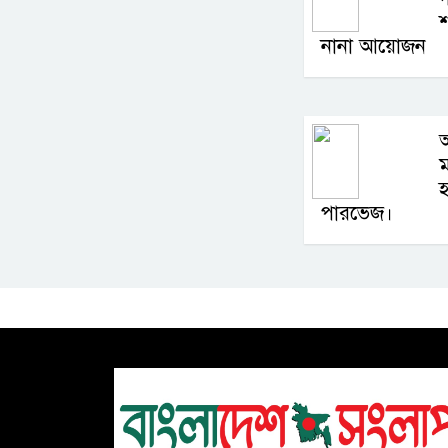
শ
নানা আয়োজন
অ
হ
পারভেজ।