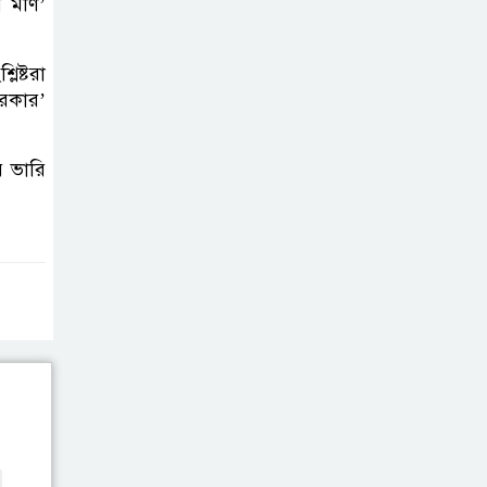
শ্রমবাজারে নতুন
র মণি’
দিগন্ত: রাষ্ট্রদূতের সরেজমিন পরিদর্শনে
উজ্জ্বল সম্ভাবনার বার্তা
িষ্টরা
সরকার’
জীবাশ্ম
জ্বালানিভিত্তিক মেগা
ে ভারি
প্রকল্প নির্মানে
জীবনযাত্রায় নেতিবাচক প্রভাবের
গনগবেষনার ফলাফল প্রকাশ
অভাবের দিন
পেরিয়ে মানুষের
পাশে কলম হাতে
হাসান পারভেজ।
বিএনপির
সভাপতির বিরুদ্ধে