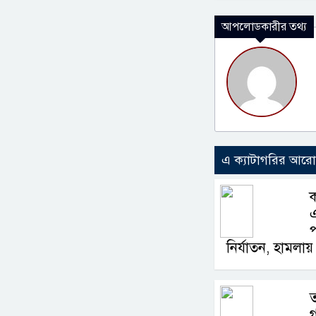
আপলোডকারীর তথ্য
এ ক্যাটাগরির আর
প
নির্যাতন, হামলায় 
ত
গ