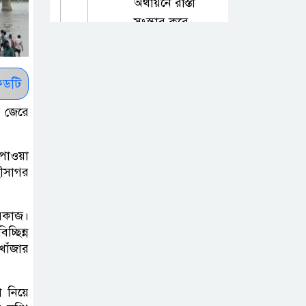
অর্থায়নে রাস্তা
সংস্কার করে
প্রশংসায় ভাসছেন মোস্তাফিজুর রহমান
কলাপাড়ায়
ডটি
গণঅভ্যুত্থান দিবসে
র জেরে
১২ জুলাইযোদ্ধাকে
সবংর্ধনা।
 পাওয়া
হীসাগর
তজুমদ্দিনে
গণঅভ্যুত্থানের
শহীদদের স্মরণে
ারকাজ।
নানা আয়োজন
চ্ছিন্ন
খোঁজার
মলদোভায়
বাংলাদেশি
 নিয়ে