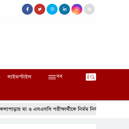
সব
ি
লাইফস্টাইল
ায় মা ও এসএসসি পরীক্ষার্থীকে নির্মম নির্যাতন, হামলায় আঙ্গুল ভে