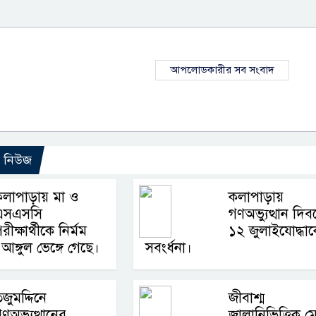
আপলোডকারীর সব সংবাদ
ো নিউজ
কলাপাড়ায় মা ও
কলাপাড়ায়
এসএসসি
গণঅভ্যুত্থান দিব
রীক্ষার্থীকে নির্মম
১২ জুলাইযোদ্ধা
আঙ্গুল ভেঙ্গে গেছে।
সবংর্ধনা।
জুমদ্দিনে
জীবাশ্ম
ণঅভ্যুত্থানের
জ্বালানিভিত্তিক ম