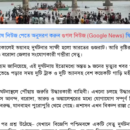
েষ নিউজ পেতে অনুসরণ করুন
গুগল নিউজ (Google News)
ফি
কালেই ভয়াবহ দুর্ঘটনার সাক্ষী হলো ভারতের গুজরাট। ভারি বৃষ্টি
 বরোদা জেলার সংযোগকারী গম্ভীরা সেতু।
মাধ্যম জানিয়েছে, এই দুর্ঘটনায় ইতোমধ্যে অন্তত ৯ জনের মৃত্যুর খবর
ভেঙে পড়ার সময় দুটি ট্রাক ও দুটি ভ্যানসহ বেশ কয়েকটি গাড়ি ম
ত ঘটনাস্থলে পৌঁছায় জরুরি উদ্ধারকারী বাহিনী। এখনো চলছে উদ্ধ
সে আনন্দ, বরোদা, ভারুচ ও অঙ্কালেশ্বরের মধ্যে যোগাযোগ সম্পূর্ণ বি
 অবরুদ্ধ, যানবাহন পুরোপুরি থেমে গেছে। প্রশাসন এখন বিকল্প রাস্তা 
পর প্রশ্ন উঠেছে– যেখানে বিজেপি পশ্চিমবঙ্গে একটি সেতু দুর্ঘটনা