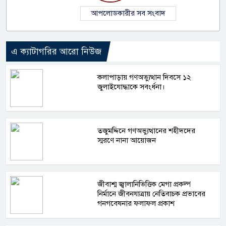
আপলোডকারীর সব সংবাদ
এ ক্যাটাগরির আরো নিউজ
কলাপাড়ায় গণঅভ্যুত্থান দিবসে ১২
জুলাইযোদ্ধাকে সবংর্ধনা।
তজুমদ্দিনে গণঅভ্যুত্থানের শহীদদের
স্মরণে নানা আয়োজন
জীবাশ্ম জ্বালানিভিত্তিক মেগা প্রকল্প
নির্মানে জীবনযাত্রায় নেতিবাচক প্রভাবের
গনগবেষনার ফলাফল প্রকাশ