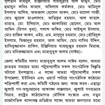
সুলতান মাহমুদ, ইঞ্জিনিয়ার সাইফুল্লাহ আল মামুন, মোঃ
হুমায়ুন কবির ফাহাদ, অভিলাষ কর্মকার, মোঃ আমিনুল
ইসলাম আলিম, আফজাল হোসেন আকন, মোঃ রাসেল গাজী,
মোঃ জুয়েল হাওলাদার, আতিকুর রহমান, আল ফাহাদ,
রাহাত, মো: ইলিয়াস, মোঃ জাকারিয়া হোসেন, মোঃ আল
আমিন (রিপন মৃধা), পলাশ ফকির, মোঃ সাইফুল ইসলাম,
মোঃ রাজিব আকন, এইচ, এম, মাসুদুর রহমান, মোঃ তৌহিদুল
ইসলাম, মিজানুর রহমান, আল আমিন, মোঃ নাসির উদ্দিন,
হাসিবুজ্জামান রাকিব, ইঞ্জিনিয়ার মাহফুজুর রহমান মিরাজ,
মোঃ মনিরুজ্জামান এবং মাহাবুবুল আলম (নাঈম)।
জেলা কমিটির সদস্য মাহাবুবুল আলম নাঈম বলেন, আমরা
দ্রুততম সময়ের মধ্যে পটুয়াখালীর সকল সাংগঠনিক বিস্তৃতি
ঘটাবো ইনশাল্লাহ। এ লক্ষ্যে আমরা পটুয়াখালীর সকল
উপজেলা, ইউনিয়ন এবং ওয়ার্ড পর্যায়ে সাংগঠনিক কাঠামো
শক্তিশালী করা এবং কমিটি গঠনের জন্য কাজ করব। এছাড়া
জুলাই গণ-অভ্যুত্থানের আকাঙ্ক্ষা বাস্তবায়ন, জুলাই গণহত্যার
বিচার, রাষ্ট্রের কাঠামোগত মৌলিক সংস্কার এবং নতুন
রাজনৈতিক বন্দোবস্ত প্রতিষ্ঠার লক্ষ্যে আমরা জনগণের মধ্যে