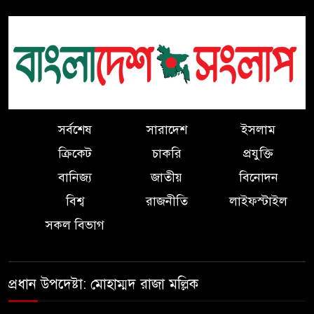
কলম হাতে হাসান পারভেজ।
বিএনপির সভাপতির বিরুদ্ধে মিথ্যা
সংবাদের প্রতিবাদ ও ৪ সনাতনী
পরিবারের নিরাপত্তার দাবিতে সংবাদ
সম্মেলন
সর্বশেষ
সারাদেশ
ইসলাম
নির্বাচনকালে ভোটারদের দেয়া
ক্রিকেট
চাকরি
প্রযুক্তি
প্রতিশ্রুতি পূরণ করলেন এমপি
বানিজ্য
জাতীয়
বিনোদন
এবিএম মোশাররফ।
বিশ্ব
রাজনীতি
লাইফস্টাইল
কলাপাড়ায় কৃষি জমির চাষাবাদ বন্ধ
সকল বিভাগ
করে দিয়ে ৭ লাখ টাকা চাঁদা দাবীর
অভিযোগ
প্রধান উপদেষ্টা: মোহাম্মদ রাজা মল্লিক
কুযাকাটায় শিক্ষার্থীর সঙ্গে অফিস
সহকারী অশ্লীল ভিডিও ভাইরাল,