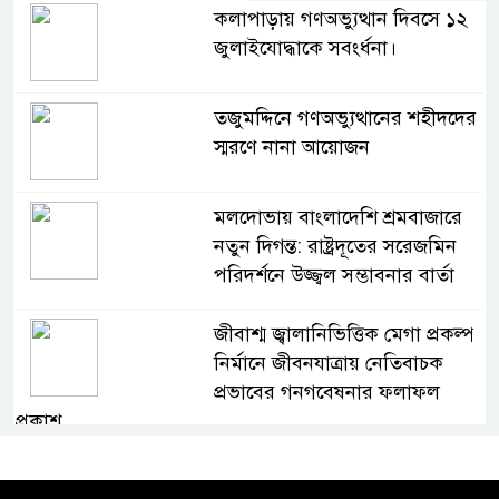
কলাপাড়ায় গণঅভ্যুত্থান দিবসে ১২
জুলাইযোদ্ধাকে সবংর্ধনা।
তজুমদ্দিনে গণঅভ্যুত্থানের শহীদদের
স্মরণে নানা আয়োজন
মলদোভায় বাংলাদেশি শ্রমবাজারে
নতুন দিগন্ত: রাষ্ট্রদূতের সরেজমিন
পরিদর্শনে উজ্জ্বল সম্ভাবনার বার্তা
জীবাশ্ম জ্বালানিভিত্তিক মেগা প্রকল্প
নির্মানে জীবনযাত্রায় নেতিবাচক
প্রভাবের গনগবেষনার ফলাফল
প্রকাশ
অভাবের দিন পেরিয়ে মানুষের পাশে