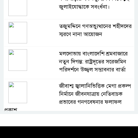
জুলাইযোদ্ধাকে সবংর্ধনা।
তজুমদ্দিনে গণঅভ্যুত্থানের শহীদদের
স্মরণে নানা আয়োজন
মলদোভায় বাংলাদেশি শ্রমবাজারে
নতুন দিগন্ত: রাষ্ট্রদূতের সরেজমিন
পরিদর্শনে উজ্জ্বল সম্ভাবনার বার্তা
জীবাশ্ম জ্বালানিভিত্তিক মেগা প্রকল্প
নির্মানে জীবনযাত্রায় নেতিবাচক
প্রভাবের গনগবেষনার ফলাফল
প্রকাশ
অভাবের দিন পেরিয়ে মানুষের পাশে
কলম হাতে হাসান পারভেজ।