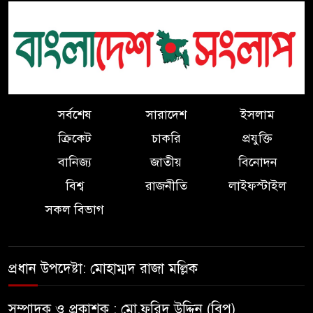
বিএনপির সভাপতির বিরুদ্ধে মিথ্যা
সংবাদের প্রতিবাদ ও ৪ সনাতনী
পরিবারের নিরাপত্তার দাবিতে সংবাদ
সম্মেলন
সর্বশেষ
সারাদেশ
ইসলাম
নির্বাচনকালে ভোটারদের দেয়া
ক্রিকেট
চাকরি
প্রযুক্তি
প্রতিশ্রুতি পূরণ করলেন এমপি
বানিজ্য
জাতীয়
বিনোদন
এবিএম মোশাররফ।
বিশ্ব
রাজনীতি
লাইফস্টাইল
কলাপাড়ায় কৃষি জমির চাষাবাদ বন্ধ
সকল বিভাগ
করে দিয়ে ৭ লাখ টাকা চাঁদা দাবীর
অভিযোগ
প্রধান উপদেষ্টা: মোহাম্মদ রাজা মল্লিক
কুযাকাটায় শিক্ষার্থীর সঙ্গে অফিস
সহকারী অশ্লীল ভিডিও ভাইরাল,
সম্পাদক ও প্রকাশক : মো.ফরিদ উদ্দিন (বিপু)
সাময়িক বরখাস্ত