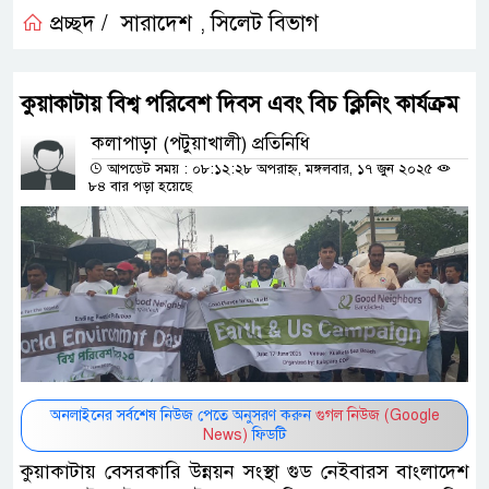
প্রচ্ছদ /
সারাদেশ
সিলেট বিভাগ
,
কুয়াকাটায় বিশ্ব পরিবেশ দিবস এবং বিচ ক্লিনিং কার্যক্রম
কলাপাড়া (পটুয়াখালী) প্রতিনিধি
আপডেট সময় : ০৮:১২:২৮ অপরাহ্ন, মঙ্গলবার, ১৭ জুন ২০২৫
৮৪ বার পড়া হয়েছে
অনলাইনের সর্বশেষ নিউজ পেতে অনুসরণ করুন
গুগল নিউজ (Google
News)
ফিডটি
কুয়াকাটায় বেসরকারি উন্নয়ন সংস্থা গুড নেইবারস বাংলাদেশ