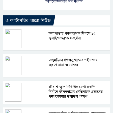
আপলোডকারীর সব সংবাদ
এ ক্যাটাগরির আরো নিউজ
কলাপাড়ায় গণঅভ্যুত্থান দিবসে ১২
জুলাইযোদ্ধাকে সবংর্ধনা।
তজুমদ্দিনে গণঅভ্যুত্থানের শহীদদের
স্মরণে নানা আয়োজন
জীবাশ্ম জ্বালানিভিত্তিক মেগা প্রকল্প
নির্মানে জীবনযাত্রায় নেতিবাচক প্রভাবের
গনগবেষনার ফলাফল প্রকাশ