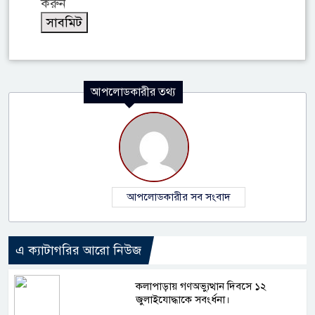
করুন
আপলোডকারীর তথ্য
আপলোডকারীর সব সংবাদ
এ ক্যাটাগরির আরো নিউজ
কলাপাড়ায় গণঅভ্যুত্থান দিবসে ১২
জুলাইযোদ্ধাকে সবংর্ধনা।