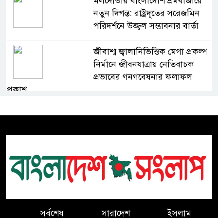
মলদোভায় বাংলাদেশি শ্রমবাজারে
নতুন দিগন্ত: রাষ্ট্রদূতের সরেজমিন
পরিদর্শনে উজ্জ্বল সম্ভাবনার বার্তা
জীবাশ্ম জ্বালানিভিত্তিক মেগা প্রকল্প
নির্মানে জীবনযাত্রায় নেতিবাচক
প্রভাবের গনগবেষনার ফলাফল
প্রকাশ
অভাবের দিন পেরিয়ে মানুষের পাশে
কলম হাতে হাসান পারভেজ।
বিএনপির সভাপতির বিরুদ্ধে মিথ্যা
সংবাদের প্রতিবাদ ও ৪ সনাতনী
পরিবারের নিরাপত্তার দাবিতে সংবাদ
সম্মেলন
সর্বশেষ
সারাদেশ
ইসলাম