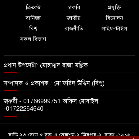
নির্বাচনকালে ভোটারদের দেয়া
ক্রিকেট
চাকরি
প্রযুক্তি
প্রতিশ্রুতি পূরণ করলেন এমপি
বানিজ্য
জাতীয়
বিনোদন
এবিএম মোশাররফ।
বিশ্ব
রাজনীতি
লাইফস্টাইল
কলাপাড়ায় কৃষি জমির চাষাবাদ বন্ধ
সকল বিভাগ
করে দিয়ে ৭ লাখ টাকা চাঁদা দাবীর
অভিযোগ
প্রধান উপদেষ্টা: মোহাম্মদ রাজা মল্লিক
কুযাকাটায় শিক্ষার্থীর সঙ্গে অফিস
সহকারী অশ্লীল ভিডিও ভাইরাল,
সম্পাদক ও প্রকাশক : মো.ফরিদ উদ্দিন (বিপু)
সাময়িক বরখাস্ত
কলাপাড়ায় জুলাই গণঅভ্যুত্থান
জরুরী - 01766999751 অফিস মোবাইল
-01722264640
দিবস পালন উপলক্ষে প্রস্তুুতিমূলক
সভা অনুষ্ঠিত।
বাড়ি:২৩ রোড:৫ ব্লক এ সেকশন-২ মিরপুর-২, ঢাকা -১২১৬