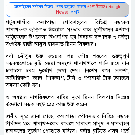
অনলাইনের সর্বশেষ নিউজ পেতে অনুসরণ করুন
গুগল নিউজ (Google
News)
ফিডটি
পটুয়াখালীর কলাপাড়া পৌরশহরের বিভিন্ন সড়কের
খানাখন্দক ব্যক্তিগত উদ্যোগে সংস্কার করে স্থানীয়দের প্রশংসা
কুড়িয়েছেন উপজেলা বিএনপির যুব বিষয়ক সম্পাদক ও ক্রীড়া
সংগঠক হাজী আবুল হাসনাত রিমন সিকদার।
বর্ষা মৌসুম শুরু হওয়ার পর পৌর শহরের গুরুত্বপূর্ণ
সড়কগুলোতে সৃষ্টি হওয়া অসংখ্য খানাখন্দকে পানি জমে যান
চলাচলে চরম দুর্ভোগ দেখা দেয়। বিশেষ করে রিকশা,
অটোরিকশা, ভ্যান, পিকআপ, ট্রলি ও পণ্যবাহী ট্রাক চলাচলে
সমস্যা তৈরি হয়।
এ অবস্থায় নাগরিকদের দাবির মুখে রিমন সিকদার নিজের
উদ্যোগে সড়ক সংস্কারের কাজ শুরু করেন।
স্থানীয় সূত্রে জানা গেছে, কলাপাড়া পৌরসভার বিভিন্ন সড়কে
দীর্ঘদিন ধরে খানাখন্দকের কারণে সাধারণ মানুষ ও যানবাহন
চালকদের দুর্ভোগ পোহাতে হচ্ছিল। বর্ষার বৃষ্টিতে এসব গর্তে