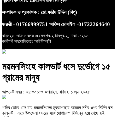
প্রধান উপদেষ্টা: মোহাম্মদ রাজা মল্লিক
সম্পাদক ও প্রকাশক : মো.ফরিদ উদ্দিন (বিপু)
জরুরী - 01766999751 অফিস মোবাইল -01722264640
বাড়ি:২৩ রোড:৫ ব্লক এ সেকশন-২ মিরপুর-২, ঢাকা -১২১৬
কারিগরি সহযোগিতায়ঃ
আইটিপল্লী
ময়মনসিংহে কালভার্ট ধসে দুর্ভোগে ১৫
গ্রামের মানুষ
আপডেট সময় : ০১:৩০:৩৩ অপরাহ্ন, রবিবার, ১ জুন ২০২৫
পানির তোরে ধসে যায় ময়মনসিংহের মুক্তাগাছায় আয়মন নদীর ওপর নির্মিত বক্স
কালভার্ট। এতে উপজেলা সদরের সঙ্গে যোগাযোগ বিচ্ছিন্ন হয়ে গেছে দুই