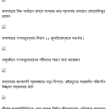
কলাপাড়ায় নিজ অর্থায়নে রাস্তা সংস্কার করে প্রশংসায় ভাসছেন মোস্তাফিজুর
রহমান
কলাপাড়ায় গণঅভ্যুত্থান দিবসে ১২ জুলাইযোদ্ধাকে সবংর্ধনা।
তজুমদ্দিনে গণঅভ্যুত্থানের শহীদদের স্মরণে নানা আয়োজন
মলদোভায় বাংলাদেশি শ্রমবাজারে নতুন দিগন্ত: রাষ্ট্রদূতের সরেজমিন পরিদর্শনে
উজ্জ্বল সম্ভাবনার বার্তা
জীবাশ্ম জ্বালানিভিত্তিক মেগা প্রকল্প নির্মানে জীবনযাত্রায় নেতিবাচক প্রভাবের