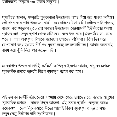
ইউনিয়নের অন্তত ৩০ হাজার মানুষের।
স্থানীয়রা জানান, সম্প্রতি মুক্তাগাছা উপজেলার ওপর দিয়ে বয়ে যাওয়া আইমন
নদী খনন করে পানি উন্নয়ন বোর্ড। কয়েকদিনের টানা বর্ষণে নদীতে পানি প্রবাহ
বাড়ায় গত শুক্রবার (৩০ মে) সকালে উপজেলার খেরুয়াজানী ইউনিয়নের পলশা
গ্রামের এই সেতুর দুপাশ থেকে মাটি সরে যেতে শুরু করে।একপর্যায়ে তা ভেঙে
পড়ে। এমন অবস্থায় বিপাকে পড়েছেন দুপাড়ের বাসিন্দারা। তিন দিন ধরে
যোগাযোগ বন্ধ হওয়ায় দীর্ঘ পথ ঘুরতে হচ্ছে চলাচলকারীদের। আবার অনেকেই
বাধ্য হয়ে ঝুঁকি নিয়ে পার হচ্ছেন নদী।
এ ব্যাপারে উপজেলা নির্বাহী কর্মকর্তা আতিকুল ইসলাম জানান, মানুষের চলাচল
স্বাভাবিক রাখতে দ্রুতই বিকল্প ব্যবস্থা গ্রহণ করা হবে।
এই বক্স কালভার্টটি হঠাৎ ভেঙে যাওয়ায় থেমে গেছে দুপাড়ের ১৫ গ্রামের মানুষের
স্বাভাবিক চলাচল। সামনে ঈদুল আজহা- এই সময়ে দুর্ভোগ বেড়েছে আরও
কয়েকগুণ। ভোগান্তি কমাতে ঈদের আগেই বিকল্প ব্যবস্থা ও দ্রুত সময়ে
নতুন সেতু নির্মাণের দাবি স্থানীয়দের।