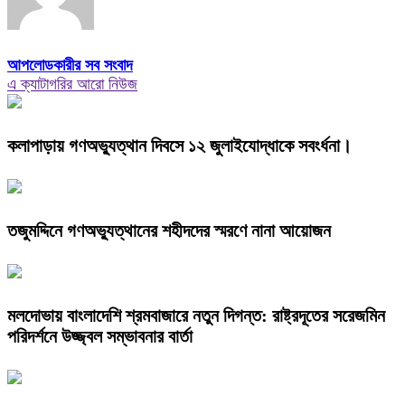
আপলোডকারীর সব সংবাদ
এ ক্যাটাগরির আরো নিউজ
কলাপাড়ায় গণঅভ্যুত্থান দিবসে ১২ জুলাইযোদ্ধাকে সবংর্ধনা।
তজুমদ্দিনে গণঅভ্যুত্থানের শহীদদের স্মরণে নানা আয়োজন
মলদোভায় বাংলাদেশি শ্রমবাজারে নতুন দিগন্ত: রাষ্ট্রদূতের সরেজমিন
পরিদর্শনে উজ্জ্বল সম্ভাবনার বার্তা