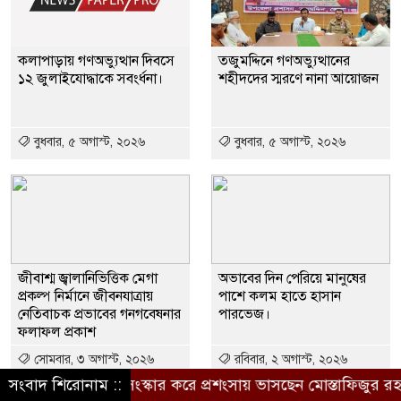
কলাপাড়ায় গণঅভ্যুত্থান দিবসে
তজুমদ্দিনে গণঅভ্যুত্থানের
১২ জুলাইযোদ্ধাকে সবংর্ধনা।
শহীদদের স্মরণে নানা আয়োজন
বুধবার, ৫ অগাস্ট, ২০২৬
বুধবার, ৫ অগাস্ট, ২০২৬
জীবাশ্ম জ্বালানিভিত্তিক মেগা
অভাবের দিন পেরিয়ে মানুষের
প্রকল্প নির্মানে জীবনযাত্রায়
পাশে কলম হাতে হাসান
নেতিবাচক প্রভাবের গনগবেষনার
পারভেজ।
ফলাফল প্রকাশ
সোমবার, ৩ অগাস্ট, ২০২৬
রবিবার, ২ অগাস্ট, ২০২৬
য়নে রাস্তা সংস্কার করে প্রশংসায় ভাসছেন মোস্তাফিজুর রহমান
সংবাদ শিরোনাম ::
ক