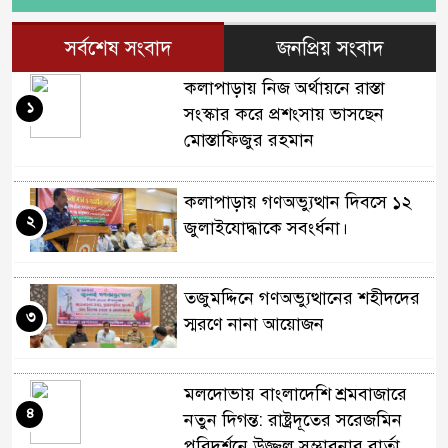
সর্বশেষ সংবাদ
জনপ্রিয় সংবাদ
কলাপাড়ায় নিজ অর্থায়নে রাস্তা
১
সংস্কার করে প্রশংসায় ভাসছেন
মোস্তাফিজুর রহমান
কলাপাড়ায় গণঅভ্যুত্থান দিবসে ১২
২
জুলাইযোদ্ধাকে সবংর্ধনা।
তজুমদ্দিনে গণঅভ্যুত্থানের শহীদদের
৩
স্মরণে নানা আয়োজন
মলদোভায় বাংলাদেশি শ্রমবাজারে
৪
নতুন দিগন্ত: রাষ্ট্রদূতের সরেজমিন
পরিদর্শনে উজ্জ্বল সম্ভাবনার বার্তা