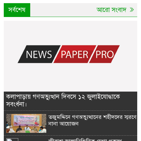
সর্বশেষ
আরো সংবাদ
কলাপাড়ায় গণঅভ্যুত্থান দিবসে ১২ জুলাইযোদ্ধাকে
সবংর্ধনা।
তজুমদ্দিনে গণঅভ্যুত্থানের শহীদদের স্মরণে
নানা আয়োজন