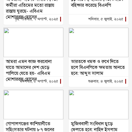
কর্মীরা এতিমের মতো রাস্তায়
বহিষ্কার করেছে বিএনপি
রাস্তায় ঘুরছে- এবিএম
মোশাররফ হোসেন
বৃহস্পতিবার, ৭ অগাস্ট, ২০২৫
শনিবার, ৫ জুলাই, ২০২৫
আমরা এমন কাজ করবোনা
ভারতকে ধমক ও রুখে দিতে
যাতে আমাদের দেশ ছেড়ে
হলে বিএনপিকে ক্ষমতায় আনতে
পালিয়ে যেতে হয়- এবিএম
হবে: আব্দুস সালাম
মোশাররফ হোসেন
মঙ্গলবার, ৫ অগাস্ট, ২০২৫
শুক্রবার, ৪ জুলাই, ২০২৫
গোপালগঞ্জের কাশিয়ানীতে
মুজিববাদী সংবিধান ছুড়ে
সহিংসতার ঘটনায় ৮৭ জনের
ফেলতে হবে: নাহিদ ইসলাম