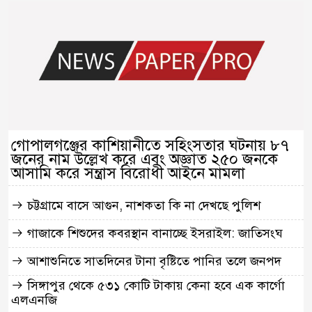
গোপালগঞ্জের কাশিয়ানীতে সহিংসতার ঘটনায় ৮৭
জনের নাম উল্লেখ করে এবং অজ্ঞাত ২৫০ জনকে
আসামি করে সন্ত্রাস বিরোধী আইনে মামলা
চট্টগ্রামে বাসে আগুন, নাশকতা কি না দেখছে পুলিশ
গাজাকে শিশুদের কবরস্থান বানাচ্ছে ইসরাইল: জাতিসংঘ
আশাশুনিতে সাতদিনের টানা বৃষ্টিতে পানির তলে জনপদ
সিঙ্গাপুর থেকে ৫৩১ কোটি টাকায় কেনা হবে এক কার্গো
এলএনজি