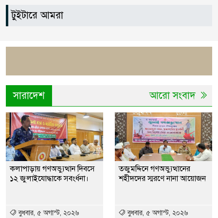
৮
প্রতিশ্রুতি পূরণ করলেন এমপি
টুইটারে আমরা
এবিএম মোশাররফ।
কলাপাড়ায় কৃষি জমির চাষাবাদ বন্ধ
৯
করে দিয়ে ৭ লাখ টাকা চাঁদা দাবীর
অভিযোগ
সারাদেশ
আরো সংবাদ
কুযাকাটায় শিক্ষার্থীর সঙ্গে অফিস
১০
সহকারী অশ্লীল ভিডিও ভাইরাল,
সাময়িক বরখাস্ত
কলাপাড়ায় গণঅভ্যুত্থান দিবসে
তজুমদ্দিনে গণঅভ্যুত্থানের
১২ জুলাইযোদ্ধাকে সবংর্ধনা।
শহীদদের স্মরণে নানা আয়োজন
বুধবার, ৫ অগাস্ট, ২০২৬
বুধবার, ৫ অগাস্ট, ২০২৬