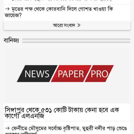
মৃতের পক্ষ থেকে কোরবানি দিলে গোশত খাওয়া কি
জায়েজ?
আরো সংবাদ
বানিজ্য
সিঙ্গাপুর থেকে ৫৩১ কোটি টাকায় কেনা হবে এক
কার্গো এলএনজি
ফেনীতে মৌসুমের সর্বোচ্চ বৃষ্টিপাত, মুহুরী নদীর পাড় ভেঙে