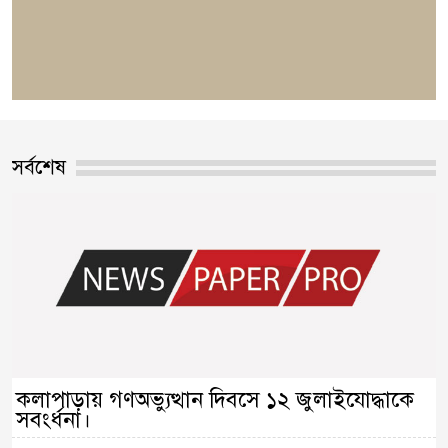
সর্বশেষ
কলাপাড়ায় গণঅভ্যুত্থান দিবসে ১২ জুলাইযোদ্ধাকে
সবংর্ধনা।