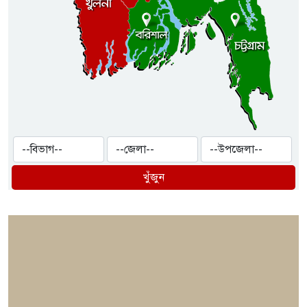
খুঁজুন