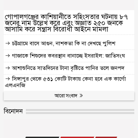
গোপালগঞ্জের কাশিয়ানীতে সহিংসতার ঘটনায় ৮৭
জনের নাম উল্লেখ করে এবং অজ্ঞাত ২৫০ জনকে
আসামি করে সন্ত্রাস বিরোধী আইনে মামলা
চট্টগ্রামে বাসে আগুন, নাশকতা কি না দেখছে পুলিশ
গাজাকে শিশুদের কবরস্থান বানাচ্ছে ইসরাইল: জাতিসংঘ
আশাশুনিতে সাতদিনের টানা বৃষ্টিতে পানির তলে জনপদ
সিঙ্গাপুর থেকে ৫৩১ কোটি টাকায় কেনা হবে এক কার্গো
এলএনজি
আরো সংবাদ
বিনোদন